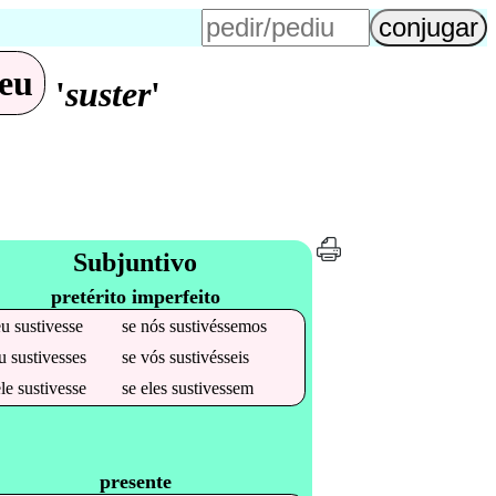
eu
'
suster
'
Subjuntivo
pretérito imperfeito
eu
sustivesse
se
nós
sustivéssemos
tu
sustivesses
se
vós
sustivésseis
ele
sustivesse
se
eles
sustivessem
presente