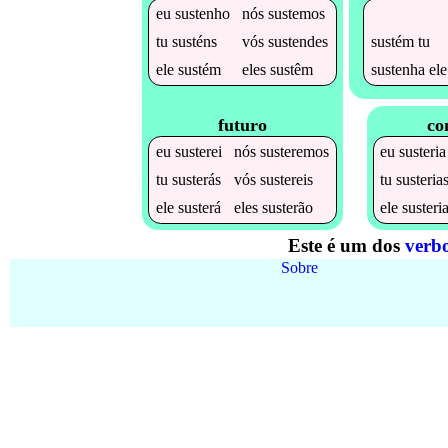
eu
sustenho
nós
sustemos
sustém
tu
tu
susténs
vós
sustendes
sustenha
ele
ele
sustém
eles
sustêm
futuro
co
eu
susterei
nós
susteremos
eu
susteria
tu
susterás
vós
sustereis
tu
susteria
ele
susterá
eles
susterão
ele
susteri
Este é um dos
verbo
Sobre