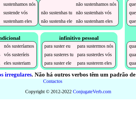
sustenhamos
nós
não
sustenhamos
nós
qu
sustende
vós
não
sustenhas
tu
não
sustenhais
vós
qu
sustenham
eles
não
sustenha
ele
não
sustenham
eles
qu
ndicional
infinitivo pessoal
nós
susteríamos
para
suster
eu
para
sustermos
nós
qu
s
vós
susteríeis
para
susteres
tu
para
susterdes
vós
qu
a
eles
susteriam
para
suster
ele
para
susterem
eles
qu
s irregulares
. Não há outros verbos têm um padrão de 
Contactos
Copyright © 2012-2022
Conjugate
Verb
.
com