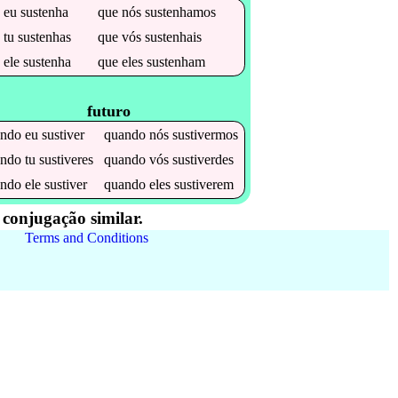
e
eu
sustenha
que
nós
sustenhamos
e
tu
sustenhas
que
vós
sustenhais
e
ele
sustenha
que
eles
sustenham
futuro
ando
eu
sustiver
quando
nós
sustivermos
ando
tu
sustiveres
quando
vós
sustiverdes
ando
ele
sustiver
quando
eles
sustiverem
conjugação similar.
Terms and Conditions