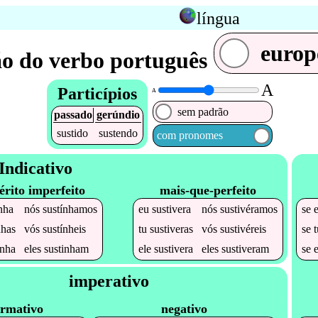
língua
europ
o do verbo português
A
Particípios
A
sem padrão
passado
gerúndio
sustido
sustendo
com pronomes
Indicativo
érito imperfeito
mais-que-perfeito
nha
nós
sustínhamos
eu
sustivera
nós
sustivéramos
se
nhas
vós
sustínheis
tu
sustiveras
vós
sustivéreis
se
inha
eles
sustinham
ele
sustivera
eles
sustiveram
se
imperativo
irmativo
negativo