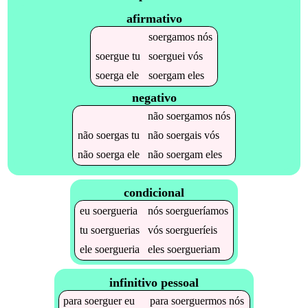
afirmativo
soergamos
nós
soergue
tu
soerguei
vós
soerga
ele
soergam
eles
negativo
não
soergamos
nós
não
soergas
tu
não
soergais
vós
não
soerga
ele
não
soergam
eles
condicional
eu
soergueria
nós
soergueríamos
tu
soerguerias
vós
soergueríeis
ele
soergueria
eles
soergueriam
infinitivo pessoal
para
soerguer
eu
para
soerguermos
nós