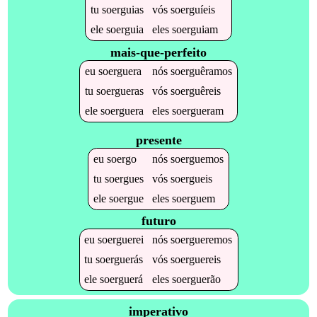
tu
soerguias
vós
soerguíeis
ele
soerguia
eles
soerguiam
mais-que-perfeito
eu
soerguera
nós
soerguêramos
tu
soergueras
vós
soerguêreis
ele
soerguera
eles
soergueram
presente
eu
soergo
nós
soerguemos
tu
soergues
vós
soergueis
ele
soergue
eles
soerguem
futuro
eu
soerguerei
nós
soergueremos
tu
soerguerás
vós
soerguereis
ele
soerguerá
eles
soerguerão
imperativo