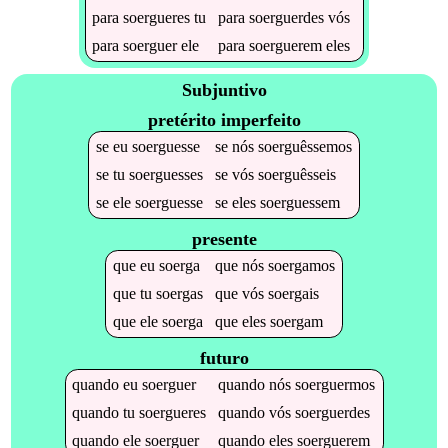
para
soergueres
tu
para
soerguerdes
vós
para
soerguer
ele
para
soerguerem
eles
Subjuntivo
pretérito imperfeito
se
eu
soerguesse
se
nós
soerguêssemos
se
tu
soerguesses
se
vós
soerguêsseis
se
ele
soerguesse
se
eles
soerguessem
presente
que
eu
soerga
que
nós
soergamos
que
tu
soergas
que
vós
soergais
que
ele
soerga
que
eles
soergam
futuro
quando
eu
soerguer
quando
nós
soerguermos
quando
tu
soergueres
quando
vós
soerguerdes
quando
ele
soerguer
quando
eles
soerguerem