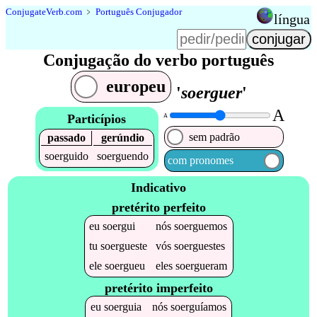
Conjugate
Verb
.
com
﹥
Português Conjugador
língua
Conjugação do verbo português
europeu
'
soerguer
'
A
Particípios
A
sem padrão
passado
gerúndio
soerguido
soerguendo
com pronomes
Indicativo
pretérito perfeito
eu
soergui
nós
soerguemos
tu
soergueste
vós
soerguestes
ele
soergueu
eles
soergueram
pretérito imperfeito
eu
soerguia
nós
soerguíamos