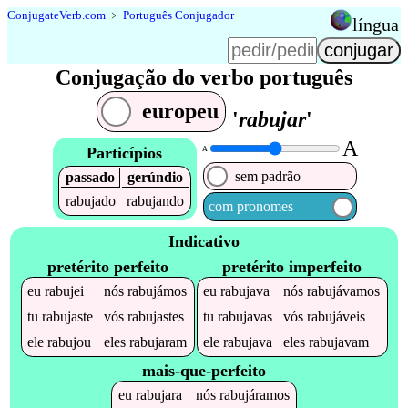
Conjugate
Verb
.
com
﹥
Português Conjugador
língua
Conjugação do verbo português
europeu
'
rabujar
'
A
Particípios
A
sem padrão
passado
gerúndio
rabujado
rabujando
com pronomes
Indicativo
pretérito perfeito
pretérito imperfeito
eu
rabujei
nós
rabujámos
eu
rabujava
nós
rabujávamos
tu
rabujaste
vós
rabujastes
tu
rabujavas
vós
rabujáveis
ele
rabujou
eles
rabujaram
ele
rabujava
eles
rabujavam
mais-que-perfeito
eu
rabujara
nós
rabujáramos