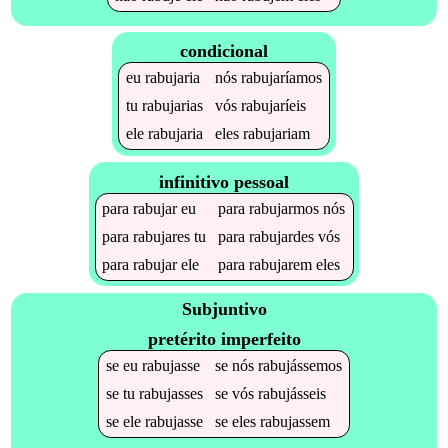
condicional
eu
rabujaria
nós
rabujaríamos
tu
rabujarias
vós
rabujaríeis
ele
rabujaria
eles
rabujariam
infinitivo pessoal
para
rabujar
eu
para
rabujarmos
nós
para
rabujares
tu
para
rabujardes
vós
para
rabujar
ele
para
rabujarem
eles
Subjuntivo
pretérito imperfeito
se
eu
rabujasse
se
nós
rabujássemos
se
tu
rabujasses
se
vós
rabujásseis
se
ele
rabujasse
se
eles
rabujassem