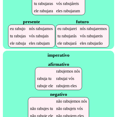
tu
rabujaras
vós
rabujáreis
ele
rabujara
eles
rabujaram
presente
futuro
eu
rabujo
nós
rabujamos
eu
rabujarei
nós
rabujaremos
tu
rabujas
vós
rabujais
tu
rabujarás
vós
rabujareis
ele
rabuja
eles
rabujam
ele
rabujará
eles
rabujarão
imperativo
afirmativo
rabujemos
nós
rabuja
tu
rabujai
vós
rabuje
ele
rabujem
eles
negativo
não
rabujemos
nós
não
rabujes
tu
não
rabujeis
vós
não
rabuje
ele
não
rabujem
eles