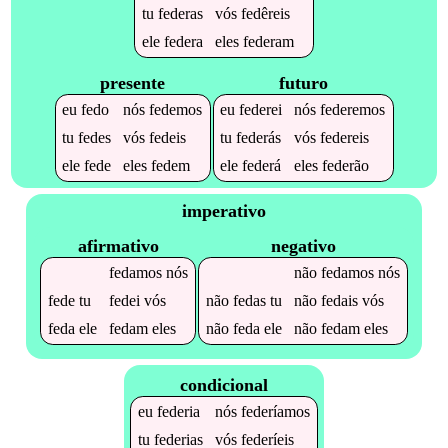
tu
federas
vós
fedêreis
ele
federa
eles
federam
presente
futuro
eu
fedo
nós
fedemos
eu
federei
nós
federemos
tu
fedes
vós
fedeis
tu
federás
vós
federeis
ele
fede
eles
fedem
ele
federá
eles
federão
imperativo
afirmativo
negativo
fedamos
nós
não
fedamos
nós
fede
tu
fedei
vós
não
fedas
tu
não
fedais
vós
feda
ele
fedam
eles
não
feda
ele
não
fedam
eles
condicional
eu
federia
nós
federíamos
tu
federias
vós
federíeis