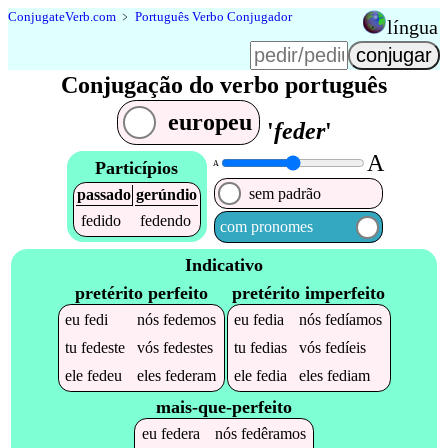
Conjugate
Verb
.
com
﹥
Português Verbo Conjugador
língua
Conjugação do verbo português
europeu
'
feder
'
A
Particípios
A
sem padrão
passado
gerúndio
fedido
fedendo
com pronomes
Indicativo
pretérito perfeito
pretérito imperfeito
eu
fedi
nós
fedemos
eu
fedia
nós
fedíamos
tu
fedeste
vós
fedestes
tu
fedias
vós
fedíeis
ele
fedeu
eles
federam
ele
fedia
eles
fediam
mais-que-perfeito
eu
federa
nós
fedêramos