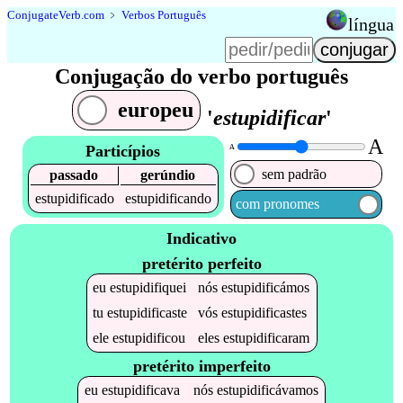
Conjugate
Verb
.
com
﹥
Verbos Português
língua
Conjugação do verbo português
europeu
'
estupidificar
'
A
Particípios
A
sem padrão
passado
gerúndio
estupidificado
estupidificando
com pronomes
Indicativo
pretérito perfeito
eu
estupidifiquei
nós
estupidificámos
tu
estupidificaste
vós
estupidificastes
ele
estupidificou
eles
estupidificaram
pretérito imperfeito
eu
estupidificava
nós
estupidificávamos