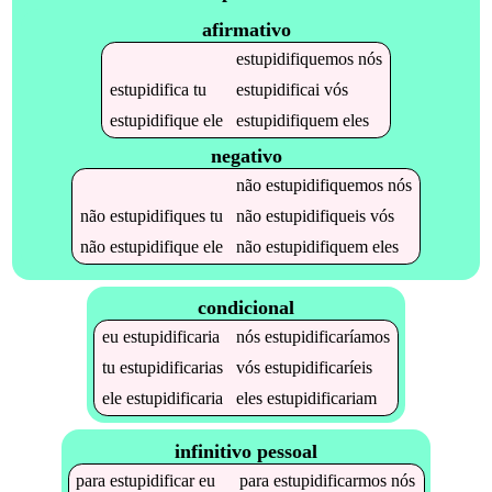
afirmativo
estupidifiquemos
nós
estupidifica
tu
estupidificai
vós
estupidifique
ele
estupidifiquem
eles
negativo
não
estupidifiquemos
nós
não
estupidifiques
tu
não
estupidifiqueis
vós
não
estupidifique
ele
não
estupidifiquem
eles
condicional
eu
estupidificaria
nós
estupidificaríamos
tu
estupidificarias
vós
estupidificaríeis
ele
estupidificaria
eles
estupidificariam
infinitivo pessoal
para
estupidificar
eu
para
estupidificarmos
nós