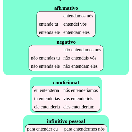
afirmativo
entendamos
nós
entende
tu
entendei
vós
entenda
ele
entendam
eles
negativo
não
entendamos
nós
não
entendas
tu
não
entendais
vós
não
entenda
ele
não
entendam
eles
condicional
eu
entenderia
nós
entenderíamos
tu
entenderias
vós
entenderíeis
ele
entenderia
eles
entenderiam
infinitivo pessoal
para
entender
eu
para
entendermos
nós