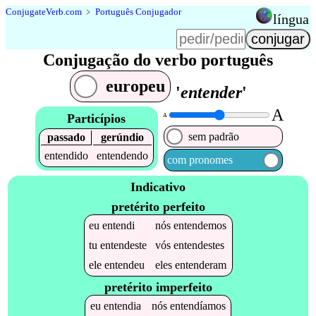
Conjugate
Verb
.
com
﹥
Português Conjugador
língua
Conjugação do verbo português
europeu
'
entender
'
A
Particípios
A
sem padrão
passado
gerúndio
entendido
entendendo
com pronomes
Indicativo
pretérito perfeito
eu
entendi
nós
entendemos
tu
entendeste
vós
entendestes
ele
entendeu
eles
entenderam
pretérito imperfeito
eu
entendia
nós
entendíamos