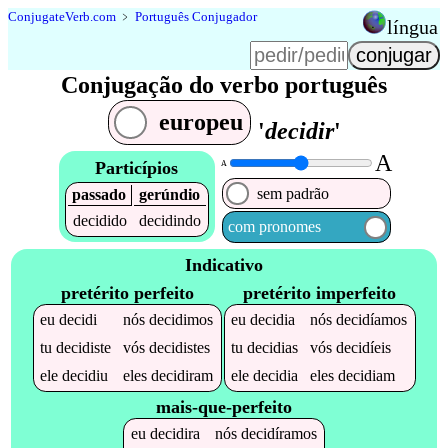
Conjugate
Verb
.
com
﹥
Português Conjugador
língua
Conjugação do verbo português
europeu
'
decidir
'
A
Particípios
A
sem padrão
passado
gerúndio
decidido
decidindo
com pronomes
Indicativo
pretérito perfeito
pretérito imperfeito
eu
decidi
nós
decidimos
eu
decidia
nós
decidíamos
tu
decidiste
vós
decidistes
tu
decidias
vós
decidíeis
ele
decidiu
eles
decidiram
ele
decidia
eles
decidiam
mais-que-perfeito
eu
decidira
nós
decidíramos