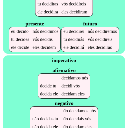
tu
decidiras
vós
decidíreis
ele
decidira
eles
decidiram
presente
futuro
eu
decido
nós
decidimos
eu
decidirei
nós
decidiremos
tu
decides
vós
decidis
tu
decidirás
vós
decidireis
ele
decide
eles
decidem
ele
decidirá
eles
decidirão
imperativo
afirmativo
decidamos
nós
decide
tu
decidi
vós
decida
ele
decidam
eles
negativo
não
decidamos
nós
não
decidas
tu
não
decidais
vós
não
decida
ele
não
decidam
eles