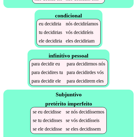
condicional
eu
decidiria
nós
decidiríamos
tu
decidirias
vós
decidiríeis
ele
decidiria
eles
decidiriam
infinitivo pessoal
para
decidir
eu
para
decidirmos
nós
para
decidires
tu
para
decidirdes
vós
para
decidir
ele
para
decidirem
eles
Subjuntivo
pretérito imperfeito
se
eu
decidisse
se
nós
decidíssemos
se
tu
decidisses
se
vós
decidísseis
se
ele
decidisse
se
eles
decidissem