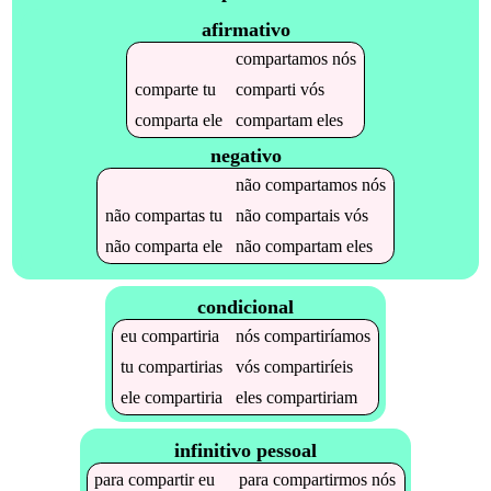
afirmativo
compartamos
nós
comparte
tu
comparti
vós
comparta
ele
compartam
eles
negativo
não
compartamos
nós
não
compartas
tu
não
compartais
vós
não
comparta
ele
não
compartam
eles
condicional
eu
compartiria
nós
compartiríamos
tu
compartirias
vós
compartiríeis
ele
compartiria
eles
compartiriam
infinitivo pessoal
para
compartir
eu
para
compartirmos
nós