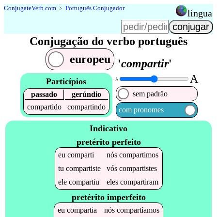
Conjugate
Verb
.
com
﹥
Português Conjugador
língua
Conjugação do verbo português
europeu
'
compartir
'
A
Particípios
A
sem padrão
passado
gerúndio
compartido
compartindo
com pronomes
Indicativo
pretérito perfeito
eu
comparti
nós
compartimos
tu
compartiste
vós
compartistes
ele
compartiu
eles
compartiram
pretérito imperfeito
eu
compartia
nós
compartíamos