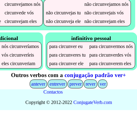
circunvejamos
nós
não
circunvejamos
nós
circunvede
vós
não
circunvejas
tu
não
circunvejais
vós
e
circunvejam
eles
não
circunveja
ele
não
circunvejam
eles
dicional
infinitivo pessoal
nós
circunveríamos
para
circunver
eu
para
circunvermos
nós
vós
circunveríeis
para
circunveres
tu
para
circunverdes
vós
eles
circunveriam
para
circunver
ele
para
circunverem
eles
Outros verbos com a
conjugação padrão ver+
antever
entrever
prever
rever
ver
Contactos
Copyright © 2012-2022
Conjugate
Verb
.
com