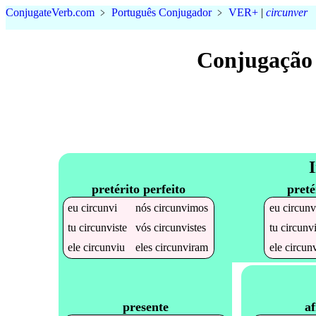
Conjugate
Verb
.
com
﹥
Português Conjugador
﹥
VER+
|
circunver
Conjugação
I
pretérito perfeito
preté
eu
circunvi
nós
circunvimos
eu
circunv
tu
circunviste
vós
circunvistes
tu
circunv
ele
circunviu
eles
circunviram
ele
circun
af
presente