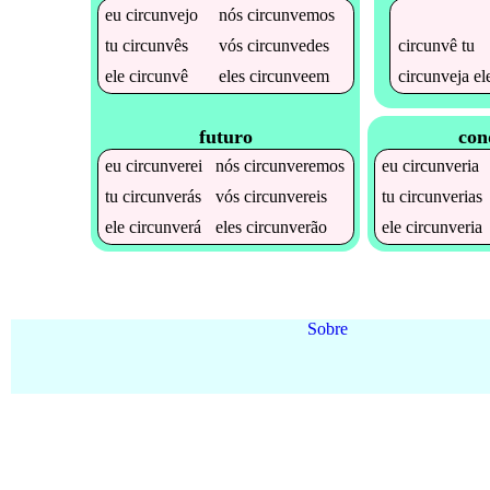
eu
circunvejo
nós
circunvemos
circunvê
tu
tu
circunvês
vós
circunvedes
circunveja
el
ele
circunvê
eles
circunveem
futuro
con
eu
circunverei
nós
circunveremos
eu
circunveria
tu
circunverás
vós
circunvereis
tu
circunverias
ele
circunverá
eles
circunverão
ele
circunveria
Sobre