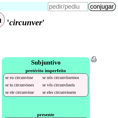
u
'
circunver
'
Subjuntivo
pretérito imperfeito
se
eu
circunvisse
se
nós
circunvíssemos
se
tu
circunvisses
se
vós
circunvísseis
se
ele
circunvisse
se
eles
circunvissem
presente