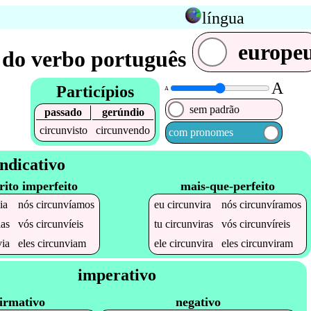
língua
europe
 do verbo português
A
Particípios
A
sem padrão
passado
gerúndio
circunvisto
circunvendo
com pronomes
ndicativo
rito imperfeito
mais-que-perfeito
ia
nós
circunvíamos
eu
circunvira
nós
circunvíramos
ias
vós
circunvíeis
tu
circunviras
vós
circunvíreis
via
eles
circunviam
ele
circunvira
eles
circunviram
imperativo
irmativo
negativo