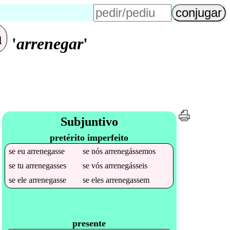
u
'
arrenegar
'
Subjuntivo
pretérito imperfeito
se
eu
arrenegasse
se
nós
arrenegássemos
se
tu
arrenegasses
se
vós
arrenegásseis
se
ele
arrenegasse
se
eles
arrenegassem
presente