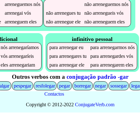
arreneguemos
nós
não
arreneguemos
nós
arrenegai
vós
não
arrenegues
tu
não
arrenegueis
vós
e
arreneguem
eles
não
arrenegue
ele
não
arreneguem
eles
icional
infinitivo pessoal
nós
arrenegaríamos
para
arrenegar
eu
para
arrenegarmos
nós
vós
arrenegaríeis
para
arrenegares
tu
para
arrenegardes
vós
eles
arrenegariam
para
arrenegar
ele
para
arrenegarem
eles
Outros verbos com a
conjugação padrão -gar
algar
pespegar
resfolegar
pegar
borregar
negar
sossegar
lega
Contactos
Copyright © 2012-2022
Conjugate
Verb
.
com