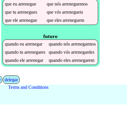
que
eu
arrenegue
que
nós
arreneguemos
que
tu
arrenegues
que
vós
arrenegueis
que
ele
arrenegue
que
eles
arreneguem
futuro
quando
eu
arrenegar
quando
nós
arrenegarmos
quando
tu
arrenegares
quando
vós
arrenegardes
quando
ele
arrenegar
quando
eles
arrenegarem
r
delegar
Terms and Conditions