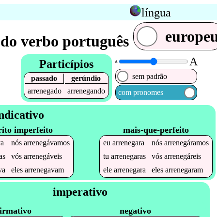
língua
europe
do verbo português
A
Particípios
A
sem padrão
passado
gerúndio
arrenegado
arrenegando
com pronomes
ndicativo
rito imperfeito
mais-que-perfeito
va
nós
arrenegávamos
eu
arrenegara
nós
arrenegáramos
as
vós
arrenegáveis
tu
arrenegaras
vós
arrenegáreis
va
eles
arrenegavam
ele
arrenegara
eles
arrenegaram
imperativo
irmativo
negativo