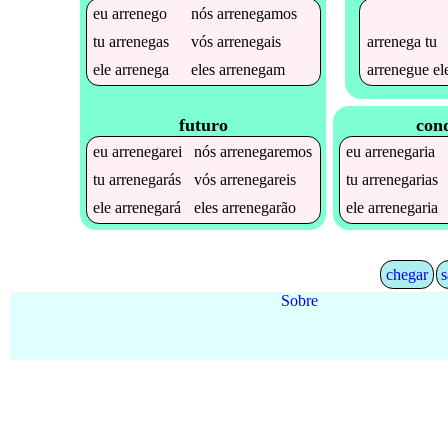
eu
arrenego
nós
arrenegamos
arrenega
tu
tu
arrenegas
vós
arrenegais
arrenegue
el
ele
arrenega
eles
arrenegam
futuro
cond
eu
arrenegarei
nós
arrenegaremos
eu
arrenegaria
tu
arrenegarás
vós
arrenegareis
tu
arrenegarias
ele
arrenegará
eles
arrenegarão
ele
arrenegaria
chegar
s
Sobre