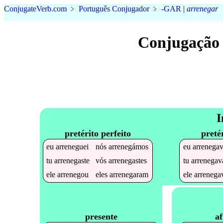
Conjugate
Verb
.
com
﹥
Português Conjugador
﹥
-GAR
|
arrenegar
Conjugação 
I
pretérito perfeito
preté
eu
arreneguei
nós
arrenegámos
eu
arrenega
tu
arrenegaste
vós
arrenegastes
tu
arrenegav
ele
arrenegou
eles
arrenegaram
ele
arrenega
af
presente